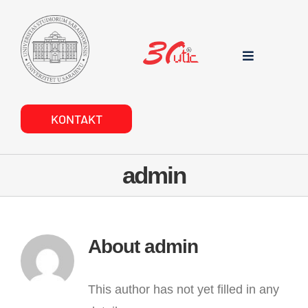
Skip
to
content
Toggle
Navigation
POČETNA
KONTAKT
O NAMA
admin
DOKUMENTI
PROJEKTI
About
admin
USLUGE
This author has not yet filled in any