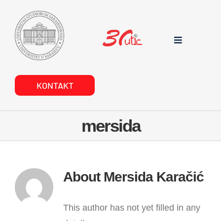
Skip
to
content
Toggle
Navigation
POČETNA
KONTAKT
O NAMA
mersida
DOKUMENTI
PROJEKTI
About
Mersida Karačić
USLUGE
This author has not yet filled in any