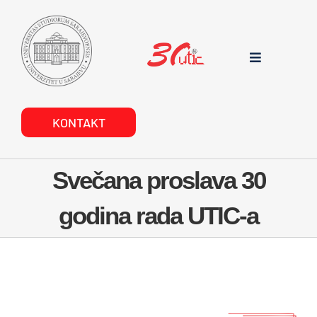
Skip
to
content
Toggle
Navigation
POČETNA
KONTAKT
O NAMA
Svečana proslava 30
DOKUMENTI
godina rada UTIC-a
PROJEKTI
USLUGE