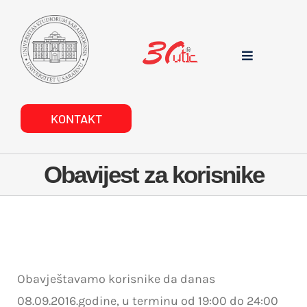
Skip
to
content
Toggle
Navigation
POČETNA
KONTAKT
O NAMA
Obavijest za korisnike
DOKUMENTI
PROJEKTI
USLUGE
Obavještavamo korisnike da danas
08.09.2016.godine, u terminu od 19:00 do 24:00