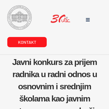
Skip
to
content
Toggle
Navigation
POČETNA
KONTAKT
O NAMA
Javni konkurs za prijem
DOKUMENTI
radnika u radni odnos u
PROJEKTI
osnovnim i srednjim
školama kao javnim
USLUGE